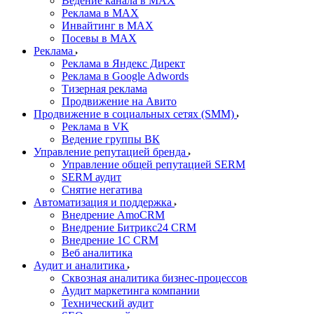
Ведение канала в MAX
Реклама в MAX
Инвайтинг в MAX
Посевы в MAX
Реклама
Реклама в Яндекс Директ
Реклама в Google Adwords
Тизерная реклама
Продвижение на Авито
Продвижение в социальных сетях (SMM)
Реклама в VK
Ведение группы ВК
Управление репутацией бренда
Управление общей репутацией SERM
SERM аудит
Снятие негатива
Автоматизация и поддержка
Внедрение AmoCRM
Внедрение Битрикс24 CRM
Внедрение 1C CRM
Веб аналитика
Аудит и аналитика
Сквозная аналитика бизнес-процессов
Аудит маркетинга компании
Технический аудит