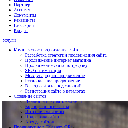
Партнеры
Агентам
Документы
Реквизиты
Глоссарий
Кредит
Услуги
Комплексное продвижение сайтов
Разработка стратегии продвижения сайта
Продвижение интернет-магазина
Продвижение сайта по трафику
SEO оптимизация
Международное продвижение
Региональное продвижение
Вывод сайта из под санкций
Регистрация сайта в каталогах
Создание сайтов
Лендинги и мультилендинги
Корпоративные сайты
Интернет-магазины
Поддержка сайта
Аренда сайтов
Продвижение в Telegram (PR)