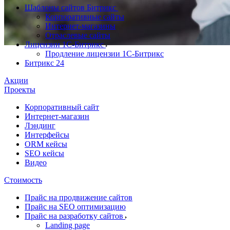
Шаблоны сайтов Битрикс
Корпоративные сайты
Интернет-магазины
Отраслевые сайты
Лицензии 1С-Битрикс
Продление лицензии 1С-Битрикс
Битрикс 24
Акции
Проекты
Корпоративный сайт
Интернет-магазин
Лэндинг
Интерфейсы
ORM кейсы
SEO кейсы
Видео
Стоимость
Прайс на продвижение сайтов
Прайс на SEO оптимизацию
Прайс на разработку сайтов
Landing page