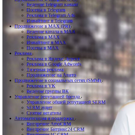
Ведение Telegram канала
Посевы в Telegram
Реклама в Telegram Ads
Инвайтинг в Telegram
Продвижение в MAX (PR)
Ведение канала в MAX
Реклама в MAX
Инвайтинг в MAX
Посевы в MAX
Реклама
Реклама в Яндекс Директ
Реклама в Google Adwords
Тизерная реклама
Продвижение на Авито
Продвижение в социальных сетях (SMM)
Реклама в VK
Ведение группы ВК
Управление репутацией бренда
Управление общей репутацией SERM
SERM аудит
Снятие негатива
Автоматизация и поддержка
Внедрение AmoCRM
Внедрение Битрикс24 CRM
Внедрение 1C CRM