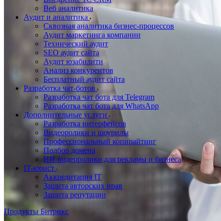
Веб аналитика
Аудит и аналитика
Сквозная аналитика бизнес-процессов
Аудит маркетинга компании
Технический аудит
SEO аудит сайта
Аудит юзабилити
Анализ конкурентов
Бесплатный аудит сайта
Разработка чат-ботов
Разработка чат бота для Telegram
Разработка чат бота для WhatsApp
Дополнительные услуги
Разработка интерфейсов
Видеоролики и шоурилы
Профессиональный копирайтинг
Подбор домена
ИИ-видеоролики для рекламы и бизнеса
IT-юрист
Аккредитация IT
Защита авторских прав
Защита репутации
Продукты Битрикс